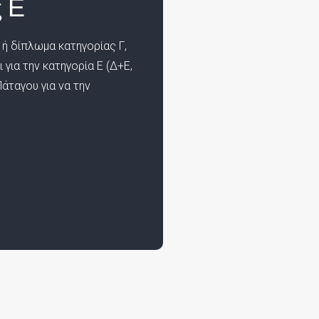
 Ε
ή δίπλωμα κατηγορίας Γ,
για την κατηγορία Ε (Δ+Ε,
άταγου για να την