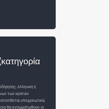
(κατηγορία
δήγησης, ελληνική ή
ένων των κρατών
 κατατίθεται υποχρεωτικά,
ποία θα ενσωματωθούν οι