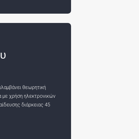
ου
ριλαμβάνει θεωρητική
α με χρήση ηλεκτρονικών
αίδευσης διάρκειας 45